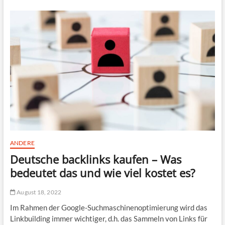
u
ä
l
r
e
k
f
e
ü
n
r
S
S
i
c
e
h
I
a
h
u
r
s
I
p
m
i
m
e
u
l
n
ANDERE
e
s
Deutsche backlinks kaufen – Was
r
y
s
bedeutet das und wie viel kostet es?
t
e
August 18, 2022
m
m
Im Rahmen der Google-Suchmaschinenoptimierung wird das
i
Linkbuilding immer wichtiger, d.h. das Sammeln von Links für
t