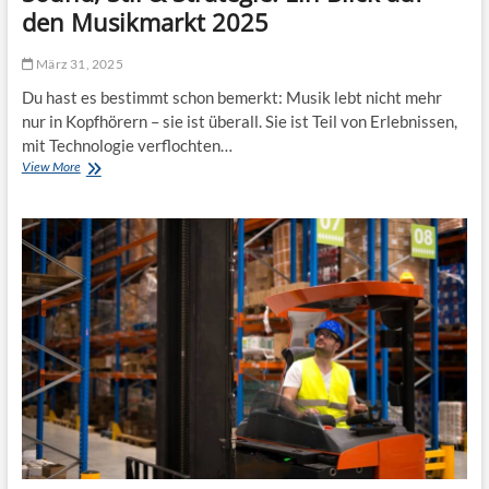
M
den Musikmarkt 2025
n
i
u
n
n
März 31, 2025
e
d
s
I
Du hast es bestimmt schon bemerkt: Musik lebt nicht mehr
w
h
nur in Kopfhörern – sie ist überall. Sie ist Teil von Erlebnissen,
e
r
mit Technologie verflochten…
e
e
View More
S
p
U
o
e
m
u
r
w
n
d
e
d
e
l
,
r
t
S
p
?
t
e
i
r
l
f
&
e
S
k
t
t
r
e
a
m
t
e
e
n