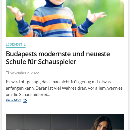
S
n
i
e
e
r
d
T
a
r
s
a
r
g
i
f
c
ä
LEBENSSTIL
h
h
Budapests modernste und neueste
t
i
i
g
Schule für Schauspieler
g
k
e
e
November 2, 2022
G
i
e
t
Es wird oft gesagt, dass man nicht früh genug mit etwas
t
v
anfangen kann. Daran ist viel Wahres dran, vor allem, wenn es
r
o
um die Schauspielerei…
i
n
View More
B
e
1
u
b
0
d
e
0
a
f
0
p
ü
k
e
r
g