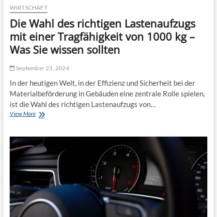
g
t
WIRTSCHAFT
i
a
Die Wahl des richtigen Lastenaufzugs
e
l
:
e
mit einer Tragfähigkeit von 1000 kg –
E
T
Was Sie wissen sollten
i
a
n
n
B
z
September 23, 2024
l
p
In der heutigen Welt, in der Effizienz und Sicherheit bei der
i
a
c
r
Materialbeförderung in Gebäuden eine zentrale Rolle spielen,
k
t
ist die Wahl des richtigen Lastenaufzugs von…
a
n
View More
D
u
e
i
f
r
e
d
i
W
e
s
a
n
t
h
M
l
u
d
s
e
i
s
k
r
m
i
a