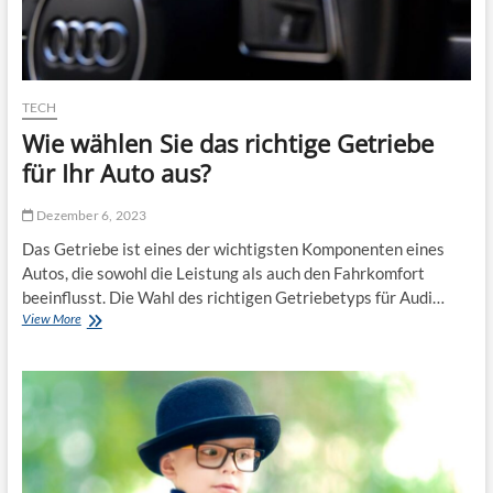
c
r
h
k
t
t
i
2
g
0
e
TECH
2
n
5
Wie wählen Sie das richtige Getriebe
L
a
für Ihr Auto aus?
s
t
Dezember 6, 2023
e
n
Das Getriebe ist eines der wichtigsten Komponenten eines
a
Autos, die sowohl die Leistung als auch den Fahrkomfort
u
beeinflusst. Die Wahl des richtigen Getriebetyps für Audi…
f
View More
W
z
i
u
e
g
w
s
ä
m
h
i
l
t
e
e
n
i