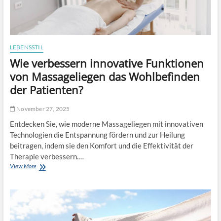
LEBENSSTIL
Wie verbessern innovative Funktionen
von Massageliegen das Wohlbefinden
der Patienten?
November 27, 2025
Entdecken Sie, wie moderne Massageliegen mit innovativen
Technologien die Entspannung fördern und zur Heilung
beitragen, indem sie den Komfort und die Effektivität der
Therapie verbessern.…
View More
W
i
e
v
e
r
b