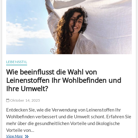
e
s
s
e
r
n
i
n
n
o
v
LEBENSSTIL
a
Wie beeinflusst die Wahl von
t
i
Leinenstoffen Ihr Wohlbefinden und
v
Ihre Umwelt?
e
F
u
Oktober 14, 2025
n
Entdecken Sie, wie die Verwendung von Leinenstoffen Ihr
k
t
Wohlbefinden verbessert und die Umwelt schont. Erfahren Sie
i
mehr über die gesundheitlichen Vorteile und ökologische
o
Vorteile von…
n
View More
W
e