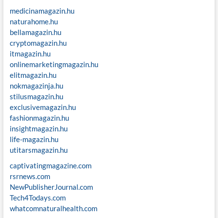
l
e
e
k
medicinamagazin.hu
c
r
o
naturahome.hu
h
s
e
bellamagazin.hu
i
t
n
cryptomagazin.hu
e
e
t
itmagazin.hu
e
onlinemarketingmagazin.hu
r
s
elitmagazin.hu
?
u
nokmagazinja.hu
n
stilusmagazin.hu
exclusivemagazin.hu
g
fashionmagazin.hu
d
insightmagazin.hu
life-magazin.hu
e
utitarsmagazin.hu
r
captivatingmagazine.com
B
rsrnews.com
NewPublisherJournal.com
e
Tech4Todays.com
i
whatcomnaturalhealth.com