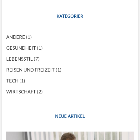
t
r
KATEGORIER
ä
g
ANDERE
(1)
e
GESUNDHEIT
(1)
LEBENSSTIL
(7)
REISEN UND FREIZEIT
(1)
TECH
(1)
WIRTSCHAFT
(2)
NEUE ARTIKEL