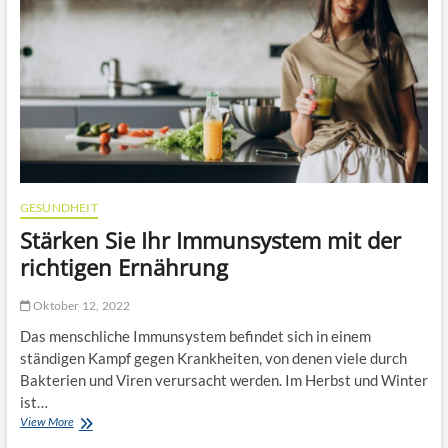
s
I
–
t
h
W
s
r
a
m
A
s
o
u
S
d
t
i
e
o
e
r
a
w
n
u
i
s
s
s
t
?
s
e
e
GESUNDHEIT
u
n
Stärken Sie Ihr Immunsystem mit der
n
s
d
o
richtigen Ernährung
n
l
e
l
Oktober 12, 2022
u
t
e
e
Das menschliche Immunsystem befindet sich in einem
s
n
ständigen Kampf gegen Krankheiten, von denen viele durch
t
Bakterien und Viren verursacht werden. Im Herbst und Winter
e
S
ist…
c
View More
S
h
t